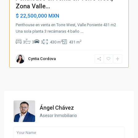
Zona Valle...
$ 22,500,000
MXN
Penthouse en venta en Torre West, Valle Poniente 431 m2
Una sola planta 3 recámaras 4 baño
...
2
2
3
3
3
430 m
431 m
Cyntia Cordova
Ángel Chávez
Asesor Inmobiliario