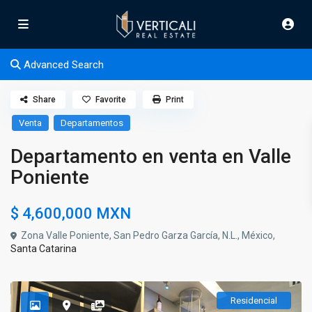
Advanced Search
Share
Favorite
Print
Venta
Departamentos
Departamento en venta en Valle
Poniente
$ 4,600,000
MXN
Zona Valle Poniente, San Pedro Garza García, N.L., México,
Santa Catarina
Residencial