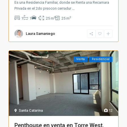
Es una Residencia Familiar, donde se Renta una Recamara
Privada en el 2do pisocon cerradur
...
2
2
1
1
1
25 m
25 m
Laura Samaniego
Venta
Residencial
Santa Catarina
12
Penthouse en venta en Torre West,