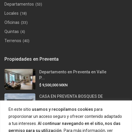
Departamentos
(53)
Locales
(18)
Oficinas
(33)
Quintas
(4)
Terrenos
(40)
Propiedades en Preventa
Departamento en Preventa en Valle
P...
$ 9,500,000
MXN
CASA EN PREVENTA BOSQUES DE
LAS MIS...
En este sitio
usamos y recopilamos cookies
para
$ 12,500,000
MXN
proporcionar un acceso seguro y ofrecer contenido adaptado
Casa en venta en Valle Alto –
a tus intereses.
Al continuar navegando en el sitio, nos das
Carre...
permiso para su utilización.
Para más información, ver