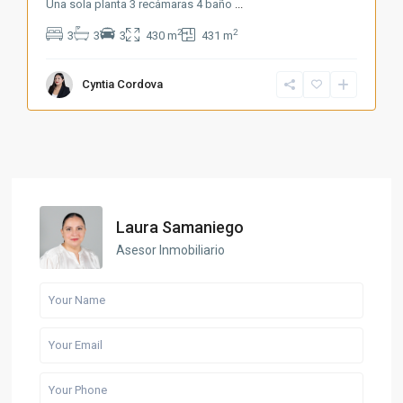
Una sola planta 3 recámaras 4 baño
...
2
2
3
3
3
430 m
431 m
Cyntia Cordova
Laura Samaniego
Asesor Inmobiliario