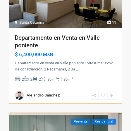
Santa Catarina
11
Departamento en Venta en Valle
poniente
$ 6,400,000
MXN
Departamento en venta en Valle poniente Torre Kima 85m2
de construcción, 2 Recámaras, 2 Ba
...
2
2
2
2
2
85 m
85 m
Alejandro Sánchez
Preventa
Residencial