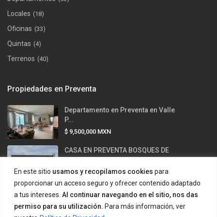
Locales
(18)
Oficinas
(33)
Quintas
(4)
Terrenos
(40)
Propiedades en Preventa
Departamento en Preventa en Valle
P...
$ 9,500,000
MXN
CASA EN PREVENTA BOSQUES DE
LAS MIS...
En este sitio
usamos y recopilamos cookies
para
$ 12,500,000
MXN
proporcionar un acceso seguro y ofrecer contenido adaptado
Casa en venta en Valle Alto –
a tus intereses.
Al continuar navegando en el sitio, nos das
Carre...
permiso para su utilización.
Para más información, ver
$ 43,500,000
MXN