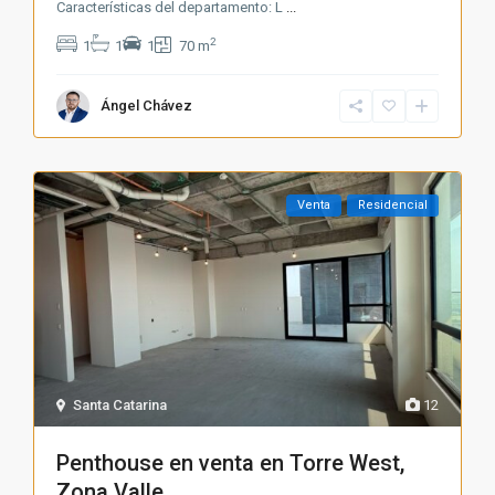
Características del departamento: L
...
2
1
1
1
70 m
Ángel Chávez
Venta
Residencial
Santa Catarina
12
Penthouse en venta en Torre West,
Zona Valle...