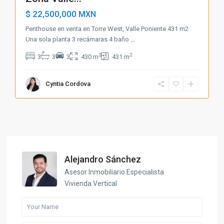
$ 22,500,000
MXN
Penthouse en venta en Torre West, Valle Poniente 431 m2
Una sola planta 3 recámaras 4 baño
...
2
2
3
3
3
430 m
431 m
Cyntia Cordova
Alejandro Sánchez
Asesor Inmobiliario Especialista
Vivienda Vertical