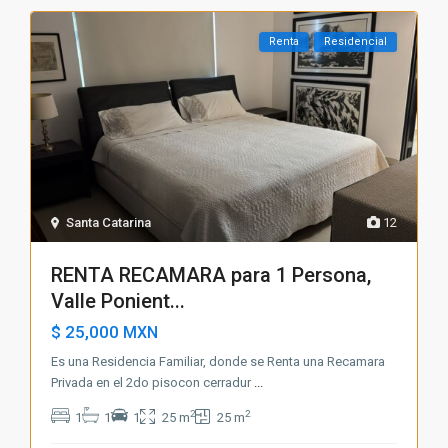
Renta
Residencial
Santa Catarina
12
RENTA RECAMARA para 1 Persona,
Valle Ponient...
$ 25,000
MXN
Es una Residencia Familiar, donde se Renta una Recamara
Privada en el 2do pisocon cerradur
...
2
2
1
1
1
25 m
25 m