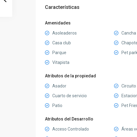
Características
Amenidades
Asoleaderos
Cancha 
Casa club
Chapot
Parque
Pet par
Vitapista
Atributos de la propiedad
Asador
Circuito
Cuarto de servicio
Estacio
Patio
Pet Frie
Atributos del Desarrollo
Acceso Controlado
Áreas v