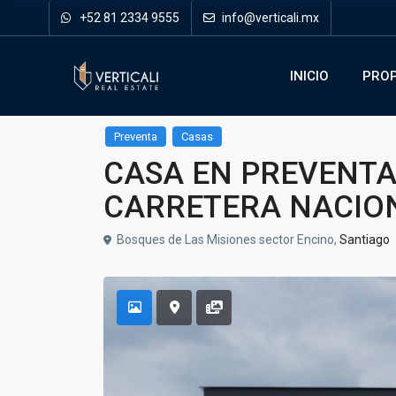
+52 81 2334 9555
info@verticali.mx
INICIO
PROP
Preventa
Casas
CASA EN PREVENTA
CARRETERA NACIO
Bosques de Las Misiones sector Encino,
Santiago