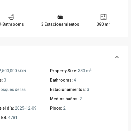
2
4 Bathrooms
3 Estacionamientos
380 m
2
2,500,000
Property Size:
380 m
MXN
s:
3
Bathrooms:
4
osques de las
Estacionamientos:
3
Medios baños:
2
 el día:
2025-12-09
Pisos:
2
 EB:
4781