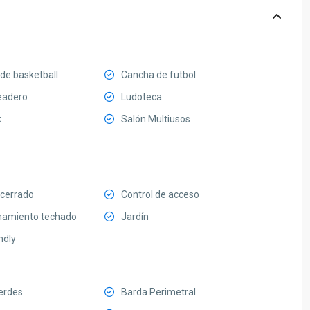
de basketball
Cancha de futbol
eadero
Ludoteca
k
Salón Multiusos
 cerrado
Control de acceso
namiento techado
Jardín
ndly
erdes
Barda Perimetral