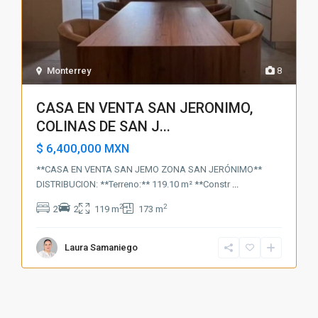
Monterrey
8
CASA EN VENTA SAN JERONIMO,
COLINAS DE SAN J...
$ 6,400,000
MXN
**CASA EN VENTA SAN JEMO ZONA SAN JERÓNIMO**
DISTRIBUCION: **Terreno:** 119.10 m² **Constr
...
2
2
2
2
119 m
173 m
Laura Samaniego