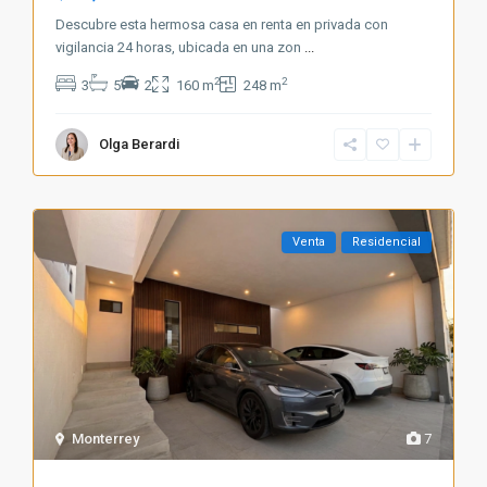
Descubre esta hermosa casa en renta en privada con
vigilancia 24 horas, ubicada en una zon
...
2
2
3
5
2
160 m
248 m
Olga Berardi
Venta
Residencial
Monterrey
7