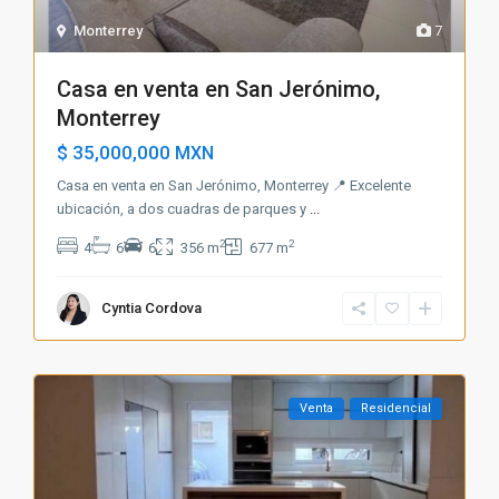
Monterrey
7
Casa en venta en San Jerónimo,
Monterrey
$ 35,000,000
MXN
Casa en venta en San Jerónimo, Monterrey 📍 Excelente
ubicación, a dos cuadras de parques y
...
2
2
4
6
6
356 m
677 m
Cyntia Cordova
Venta
Residencial