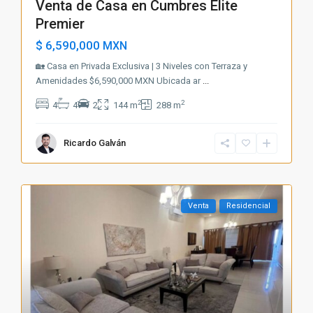
Venta de Casa en Cumbres Elite
Premier
$ 6,590,000
MXN
🏡 Casa en Privada Exclusiva | 3 Niveles con Terraza y
Amenidades $6,590,000 MXN Ubicada ar
...
2
2
4
4
2
144 m
288 m
Ricardo Galván
Venta
Residencial