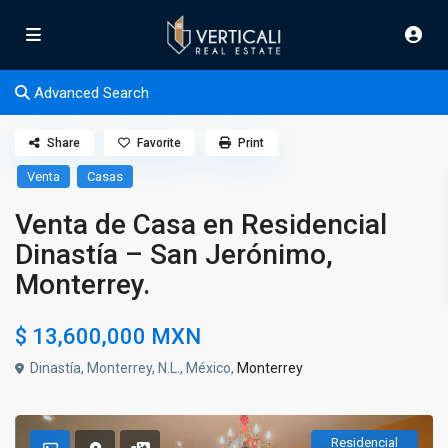
Advanced Search
Share
Favorite
Print
Venta
Casas
Venta de Casa en Residencial
Dinastía – San Jerónimo,
Monterrey.
$ 13,600,000
MXN
Dinastía, Monterrey, N.L., México,
Monterrey
Residencial