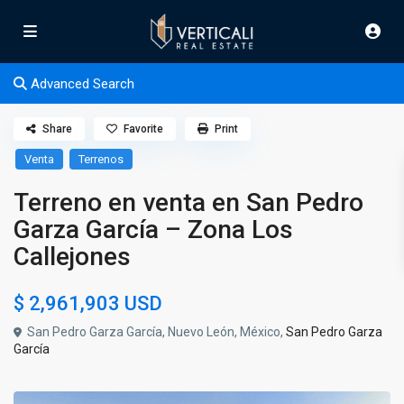
Advanced Search
Share
Favorite
Print
Venta
Terrenos
Terreno en venta en San Pedro
Garza García – Zona Los
Callejones
$ 2,961,903
USD
San Pedro Garza García, Nuevo León, México,
San Pedro Garza
García