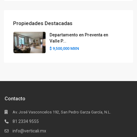
Propiedades Destacadas
Departamento en Preventa en
Valle P...
$ 9,500,000
MXN
Contacto
Av. José Vasconcelos 192, San Pedro Garza García, N.L.
81 2334 9555
info@verticali.mx