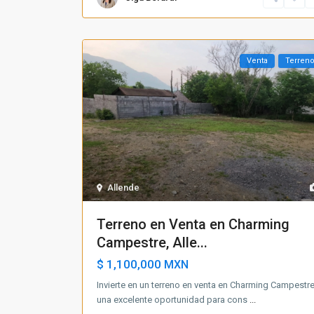
Venta
Terren
Allende
Terreno en Venta en Charming
Campestre, Alle...
$ 1,100,000
MXN
Invierte en un terreno en venta en Charming Campestre
una excelente oportunidad para cons
...