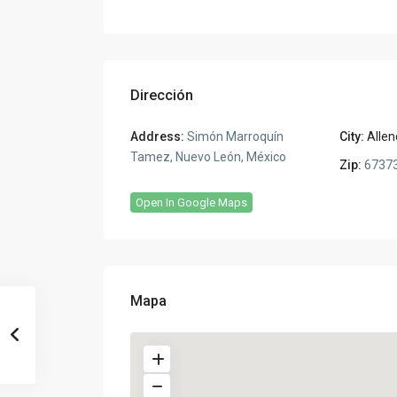
Dirección
Address:
Simón Marroquín
City:
Alle
Tamez, Nuevo León, México
Zip:
6737
Open In Google Maps
Mapa