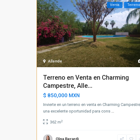
Venta
Terren
Allende
Terreno en Venta en Charming
Campestre, Alle...
$ 850,000
MXN
Invierte en un terreno en venta en Charming Campestre
una excelente oportunidad para cons
...
2
362 m
Olga Berardi