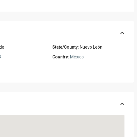
nde
State/County:
Nuevo León
3
Country:
México