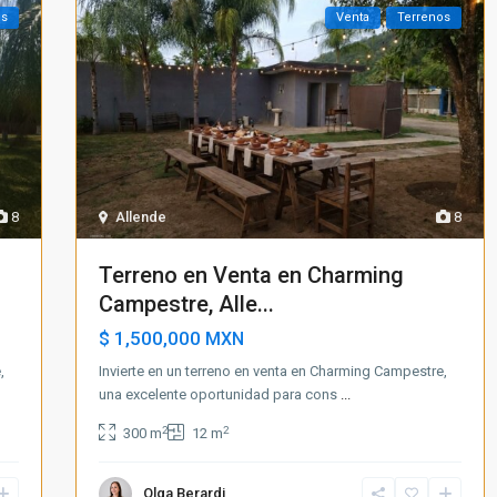
os
Venta
Terrenos
8
Allende
8
Terreno en Venta en Charming
Campestre, Alle...
$ 1,500,000
MXN
,
Invierte en un terreno en venta en Charming Campestre,
una excelente oportunidad para cons
...
2
2
300 m
12 m
Olga Berardi