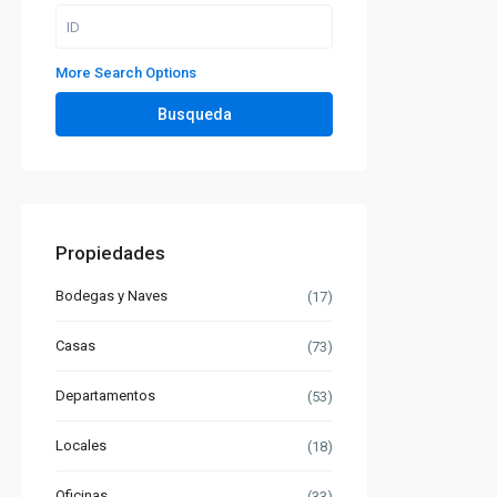
More Search Options
Busqueda
Propiedades
Bodegas y Naves
(17)
Casas
(73)
Departamentos
(53)
Locales
(18)
Oficinas
(33)