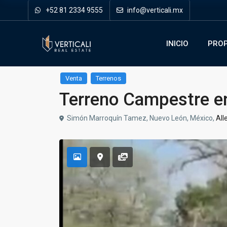
+52 81 2334 9555
info@verticali.mx
INICIO
PROP
Venta
Terrenos
Terreno Campestre en
Simón Marroquín Tamez, Nuevo León, México,
All