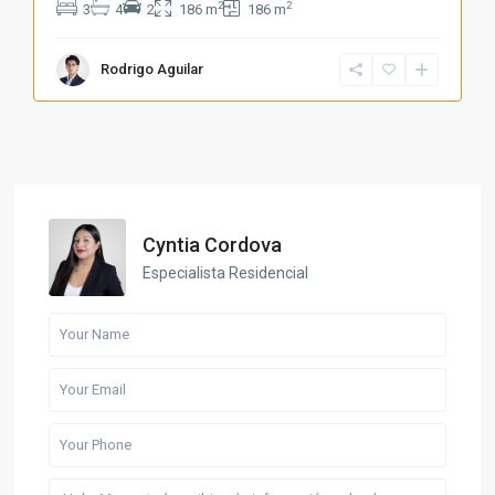
2
2
3
4
2
186 m
186 m
Rodrigo Aguilar
Cyntia Cordova
Especialista Residencial