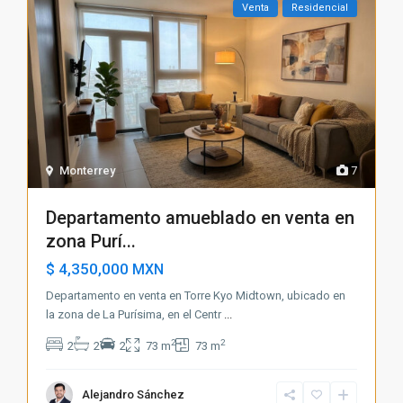
Venta
Residencial
Monterrey
7
Departamento amueblado en venta en
zona Purí...
$ 4,350,000
MXN
Departamento en venta en Torre Kyo Midtown, ubicado en
la zona de La Purísima, en el Centr
...
2
2
2
2
2
73 m
73 m
Alejandro Sánchez