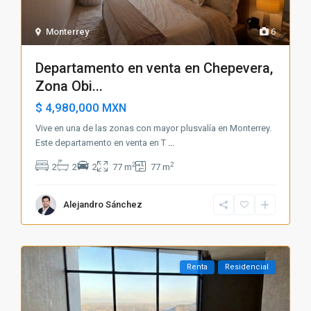
Monterrey
6
Departamento en venta en Chepevera,
Zona Obi...
$ 4,980,000
MXN
Vive en una de las zonas con mayor plusvalía en Monterrey.
Este departamento en venta en T
...
2
2
2
2
2
77 m
77 m
Alejandro Sánchez
Renta
Residencial