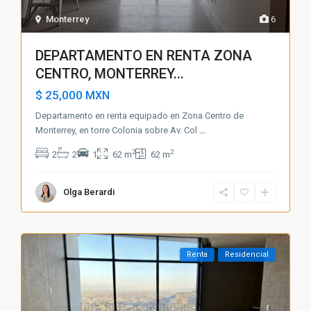
Monterrey
6
DEPARTAMENTO EN RENTA ZONA
CENTRO, MONTERREY...
$ 25,000
MXN
Departamento en renta equipado en Zona Centro de
Monterrey, en torre Colonia sobre Av. Col
...
2
2
2
2
1
62 m
62 m
Olga Berardi
Renta
Residencial