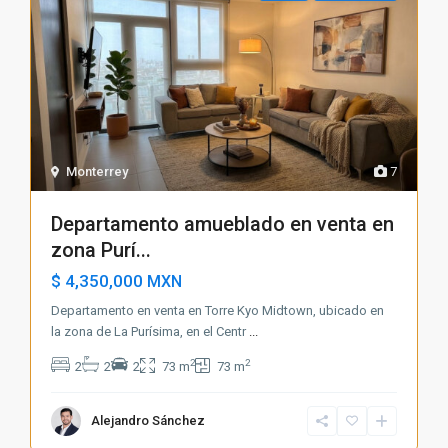
Monterrey
7
Departamento amueblado en venta en
zona Purí...
$ 4,350,000
MXN
Departamento en venta en Torre Kyo Midtown, ubicado en
la zona de La Purísima, en el Centr
...
2
2
2
2
2
73 m
73 m
Alejandro Sánchez