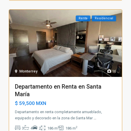
Renta
Residencial
Monterrey
16
Departamento en Renta en Santa
María
$ 59,500
MXN
Departamento en renta completamente amueblado,
equipado y decorado en la zona de Santa Mar
...
2
2
3
4
2
186 m
186 m