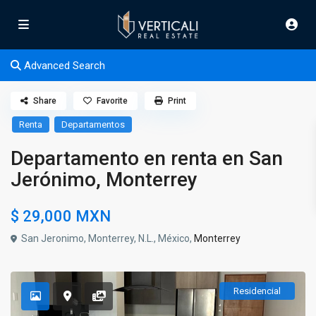
Advanced Search
Share
Favorite
Print
Renta
Departamentos
Departamento en renta en San
Jerónimo, Monterrey
$ 29,000
MXN
San Jeronimo, Monterrey, N.L., México,
Monterrey
Residencial