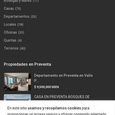
Bodegas y Naves
(17)
Casas
(73)
Departamentos
(53)
Locales
(18)
Oficinas
(33)
Quintas
(4)
Terrenos
(40)
Propiedades en Preventa
Departamento en Preventa en Valle
P...
$ 9,500,000
MXN
CASA EN PREVENTA BOSQUES DE
LAS MIS...
En este sitio
usamos y recopilamos cookies
para
$ 12,500,000
MXN
proporcionar un acceso seguro y ofrecer contenido adaptado