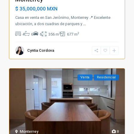
$ 35,000,000
MXN
Casa en venta en San Jerónimo, Monterrey 📍 Excelente
ubicación, a dos cuadras de parques y
...
2
2
4
6
6
356 m
677 m
Cyntia Cordova
Venta
Residencial
Monterrey
8