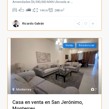
Amenidades $6,590,000 MXN Ubicada ar
...
2
2
4
4
2
144 m
288 m
Ricardo Galván
Venta
Residencial
Monterrey
7
Casa en venta en San Jerónimo,
Monterrey