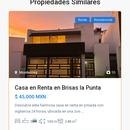
Propiedades Similares
Renta
Residencial
Monterrey
10
Casa en Renta en Brisas la Punta
$ 45,000
MXN
Descubre esta hermosa casa en renta en privada con
vigilancia 24 horas, ubicada en una zon
...
2
2
3
5
2
160 m
248 m