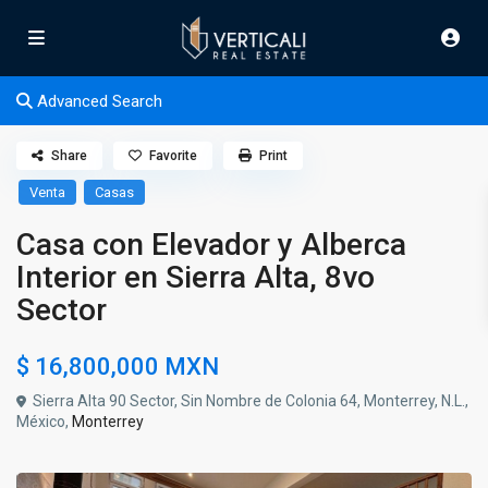
Advanced Search
Share
Favorite
Print
Venta
Casas
Casa con Elevador y Alberca
Interior en Sierra Alta, 8vo
Sector
$ 16,800,000
MXN
Sierra Alta 90 Sector, Sin Nombre de Colonia 64, Monterrey, N.L.,
México,
Monterrey