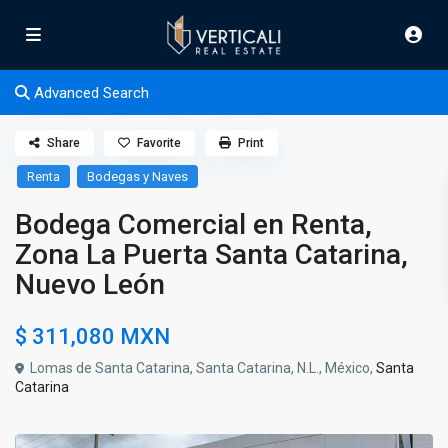
Advanced Search
Share
Favorite
Print
Renta
Bodegas y Naves
Bodega Comercial en Renta,
Zona La Puerta Santa Catarina,
Nuevo León
$ 311,080
MXN
Lomas de Santa Catarina, Santa Catarina, N.L., México,
Santa
Catarina