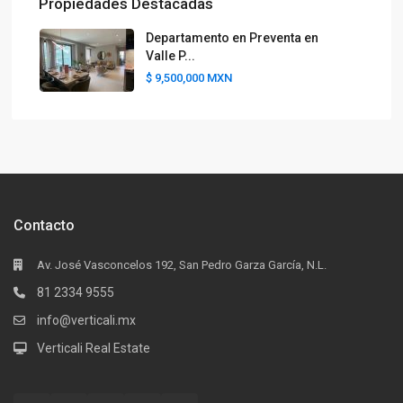
Propiedades Destacadas
Departamento en Preventa en
Valle P...
$ 9,500,000
MXN
Contacto
Av. José Vasconcelos 192, San Pedro Garza García, N.L.
81 2334 9555
info@verticali.mx
Verticali Real Estate