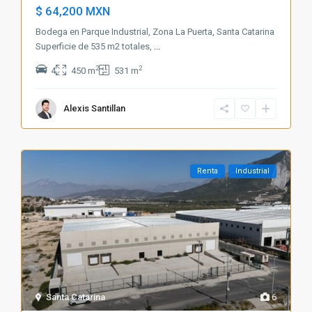
$ 64,200
MXN
Bodega en Parque Industrial, Zona La Puerta, Santa Catarina
Superficie de 535 m2 totales,
...
2
2
4
450 m
531 m
Alexis Santillan
Renta
Industrial
Santa Catarina
6