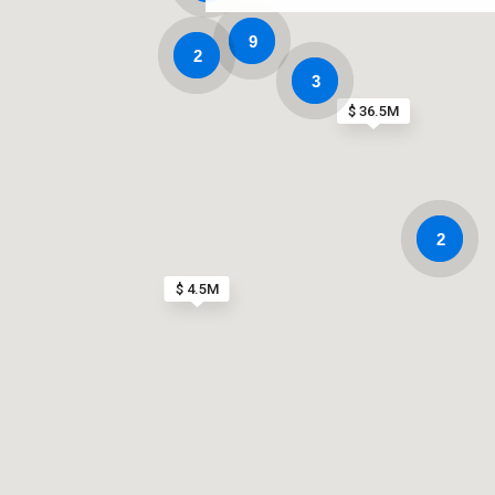
9
2
3
$ 36.5M
2
$ 4.5M