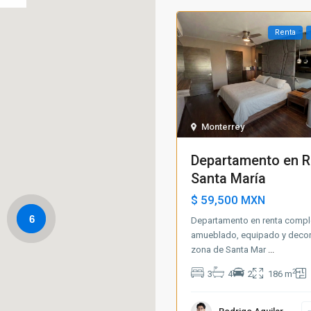
Renta
Monterrey
Departamento en R
Santa María
$ 59,500
MXN
6
Departamento en renta comp
amueblado, equipado y decor
zona de Santa Mar
...
2
3
4
2
186 m