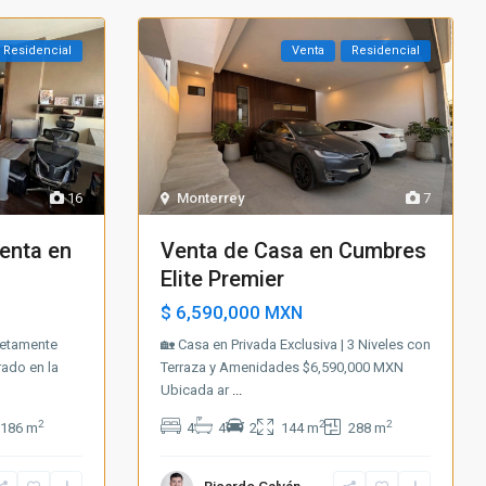
Residencial
Venta
Residencial
16
Monterrey
7
enta en
Venta de Casa en Cumbres
Elite Premier
$ 6,590,000
MXN
letamente
🏡 Casa en Privada Exclusiva | 3 Niveles con
ado en la
Terraza y Amenidades $6,590,000 MXN
Ubicada ar
...
2
2
2
186 m
4
4
2
144 m
288 m