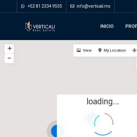
+52 81 2334 9555
info@verticali.mx
INICIO
PROP
View
My Location
loading...
2
4