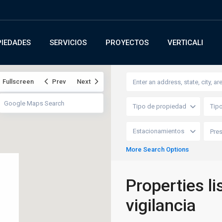
IEDADES
SERVICIOS
PROYECTOS
VERTICALI
Fullscreen
Prev
Next
Tipo de propiedad
Tip
Estacionamientos
More Search Options
Properties li
vigilancia