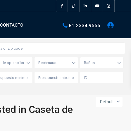
81 2334 9555
CONTACTO
o de operación
Recámaras
Baños
Default
sted in Caseta de